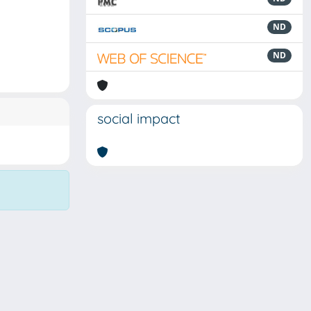
ND
ND
social impact