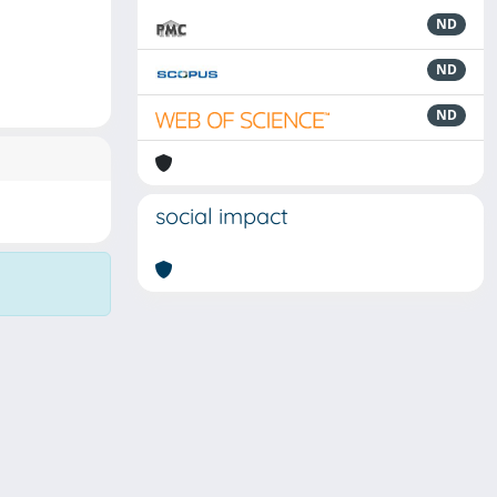
ND
ND
ND
social impact