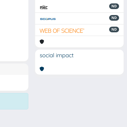
ND
ND
ND
social impact