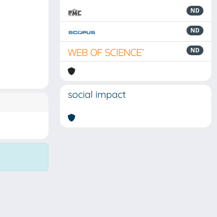
ND
ND
ND
social impact