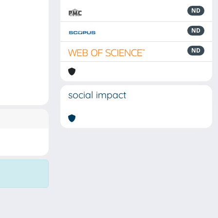
ND
ND
ND
social impact