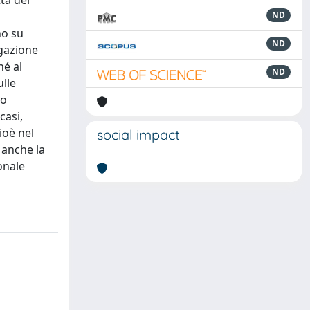
ta dei
ND
no su
ND
ogazione
hé al
ND
ulle
to
casi,
ioè nel
social impact
e anche la
ionale