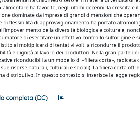
groalimentari a chilometro zero e in materia di vendita diret
alimentare ha favorito, negli ultimi decenni, la crescita e il
buzione dominate da imprese di grandi dimensioni che opera
e e di flessibilità di approvvigionamento ha portato all’omol
all’impoverimento della diversità biologica e colturale, nonc
umatore di esercitare un effettivo controllo sull’origine e s
stito al moltiplicarsi di tentativi volti a ricondurre il prodot
ilità e dignità al lavoro dei produttori. Nella gran parte dei 
ive riconducibili a un modello di «filiera corta», radicata c
 sue risorse naturali, culturali e sociali). La filiera corta offr
ema distributivo. In questo contesto si inserisce la legge reg
a completa (DC)