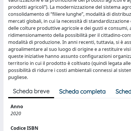
valorizzazione e la promozione dei prodotti agricoli e a
prodotti agricoli”). La modernizzazione del sistema agro-
consolidamento di “filiere lunghe”, modalità di distri
mercati globali, in cui la necessità di standardizzazion
delle colture produttive agricole e dei gusti e consumi, 
ridimensionamento della possibilità per il cittadino-cons
modalità di produzione. In anni recenti, tuttavia, si è assi
agroalimentare al suo luogo di origine e a restituire visib
queste iniziative hanno assunto configurazioni organizzat
territorio in cui il prodotto è coltivato (quindi legata alle
possibilità di ridurre i costi ambientali connessi al sist
pugliese.
Scheda breve
Scheda completa
Sched
Anno
2020
Codice ISBN