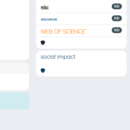
ND
ND
ND
social impact