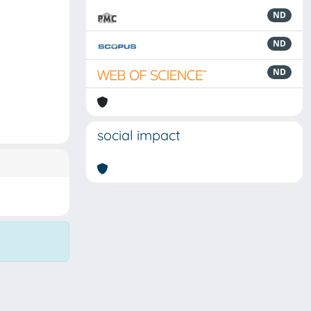
ND
ND
ND
social impact