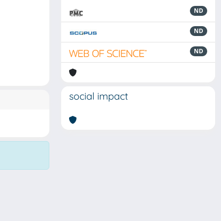
ND
ND
ND
social impact