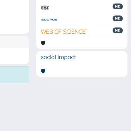
ND
ND
ND
social impact