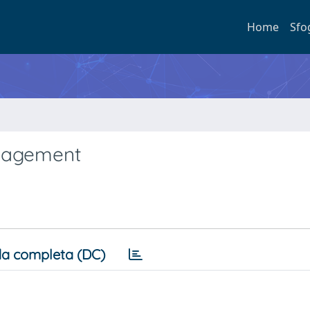
Home
Sfo
anagement
a completa (DC)