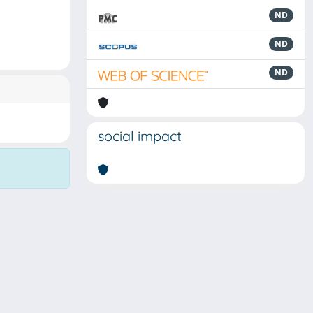
ND
ND
ND
social impact