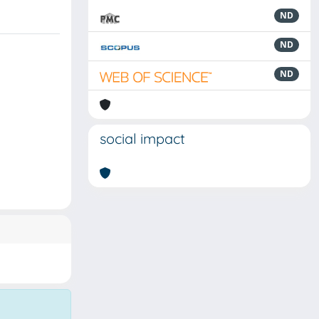
ND
ND
ND
social impact