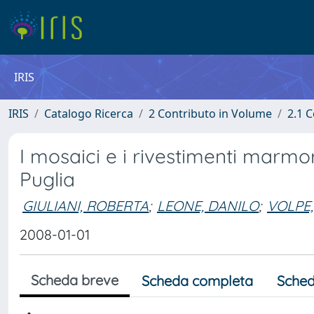
IRIS
IRIS
Catalogo Ricerca
2 Contributo in Volume
2.1 C
I mosaici e i rivestimenti marmor
Puglia
GIULIANI, ROBERTA
;
LEONE, DANILO
;
VOLPE,
2008-01-01
Scheda breve
Scheda completa
Sched