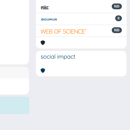
ND
0
ND
social impact