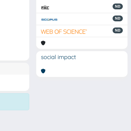
ND
ND
ND
social impact