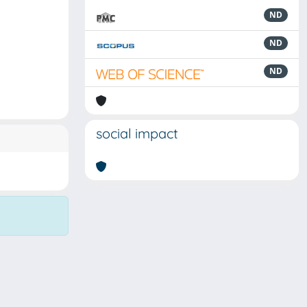
ND
ND
ND
social impact