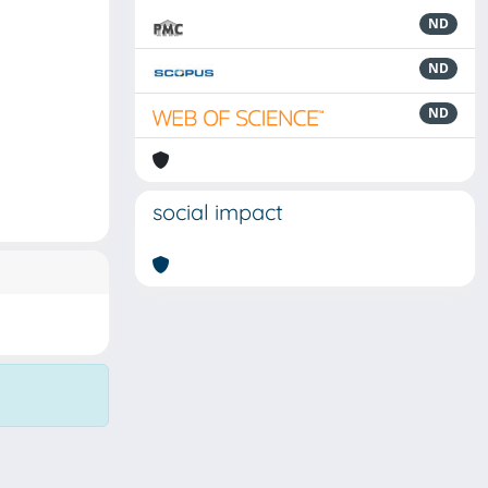
ND
ND
ND
social impact