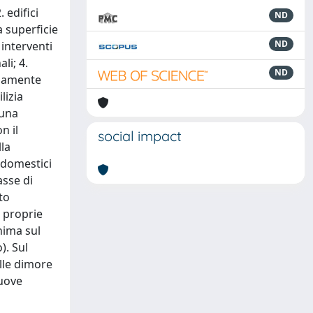
 edifici
ND
a superficie
ND
 interventi
li; 4.
ND
cisamente
lizia
 una
n il
social impact
la
 domestici
asse di
to
i proprie
inima sul
). Sul
elle dimore
nuove