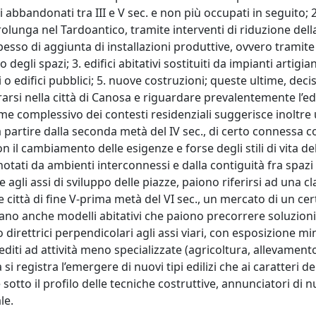
i abbandonati tra III e V sec. e non più occupati in seguito; 2.
rolunga nel Tardoantico, tramite interventi di riduzione dell
esso di aggiunta di installazioni produttive, ovvero tramite
gli spazi; 3. edifici abitativi sostituiti da impianti artigiana
azi o edifici pubblici; 5. nuove costruzioni; queste ultime, de
rsi nella città di Canosa e riguardare prevalentemente l’edi
ame complessivo dei contesti residenziali suggerisce inoltre
 partire dalla seconda metà del IV sec., di certo connessa co
l cambiamento delle esigenze e forse degli stili di vita del
otati da ambienti interconnessi e dalla contiguità fra spazi
 e agli assi di sviluppo delle piazze, paiono riferirsi ad una cl
 città di fine V-prima metà del VI sec., un mercato di un cer
rano anche modelli abitativi che paiono precorrere soluzion
 direttrici perpendicolari agli assi viari, con esposizione m
diti ad attività meno specializzate (agricoltura, allevamento
 si registra l’emergere di nuovi tipi edilizi che ai caratteri d
sotto il profilo delle tecniche costruttive, annunciatori di 
le.