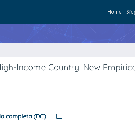
Home
Sfo
 High-Income Country: New Empirica
a completa (DC)