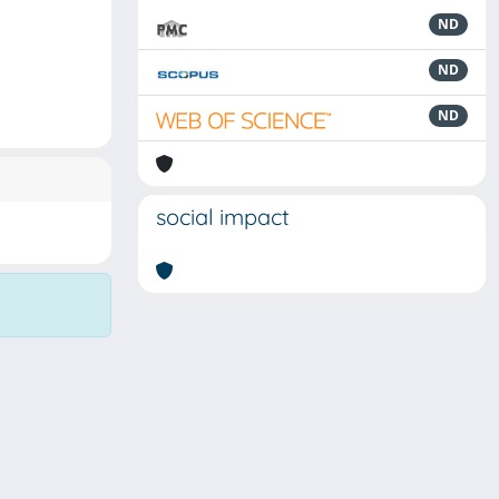
ND
ND
ND
social impact