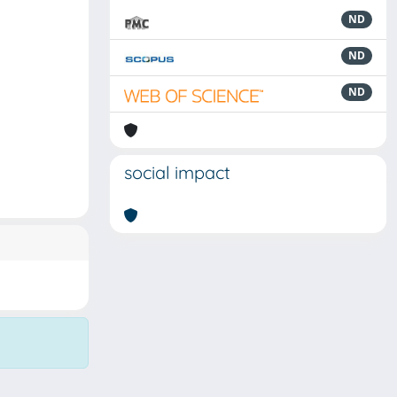
ND
ND
ND
social impact