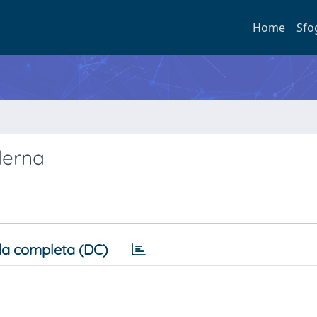
Home
Sfo
derna
a completa (DC)