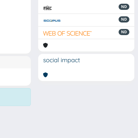
ND
ND
ND
social impact