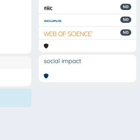
ND
ND
ND
social impact