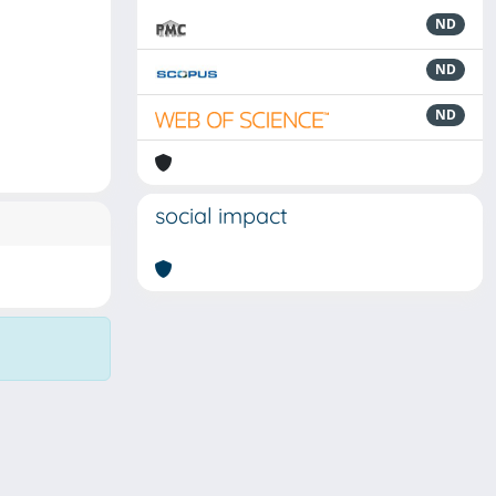
ND
ND
ND
social impact