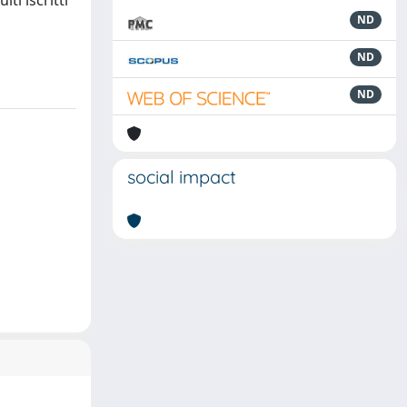
ti iscritti
ND
ND
ND
social impact