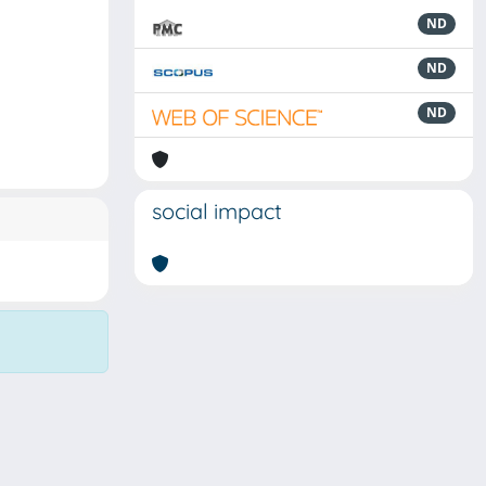
ND
ND
ND
social impact