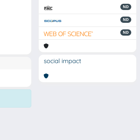
ND
ND
ND
social impact