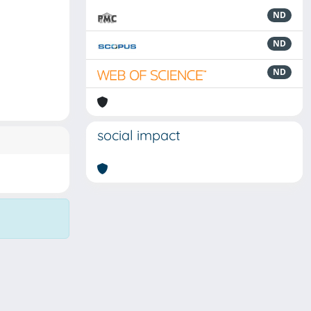
ND
ND
ND
social impact