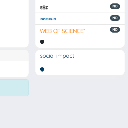
ND
ND
ND
social impact