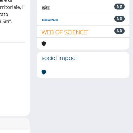
ere di
toriale, il
ND
tato
ND
Siti”.
ND
social impact