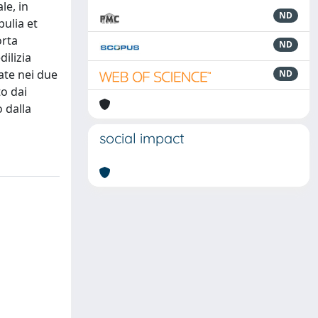
le, in
ND
pulia et
orta
ND
dilizia
tate nei due
ND
to dai
 dalla
social impact