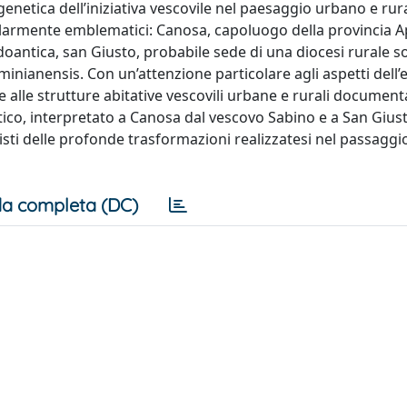
tica dell’iniziativa vescovile nel paesaggio urbano e rura
icolarmente emblematici: Canosa, capoluogo della provincia A
rdoantica, san Giusto, probabile sede di una diocesi rurale s
rminianensis. Con un’attenzione particolare agli aspetti dell’e
e alle strutture abitative vescovili urbane e rurali documen
astico, interpretato a Canosa dal vescovo Sabino e a San Gius
sti delle profonde trasformazioni realizzatesi nel passaggio
a completa (DC)