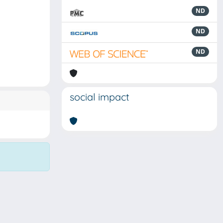
ND
ND
ND
social impact