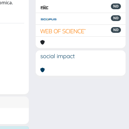
omica.
ND
ND
ND
social impact