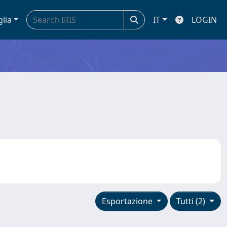
glia
IT
LOGIN
Esportazione
Tutti (2)