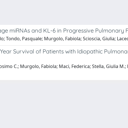
age miRNAs and KL-6 in Progressive Pulmonary Fi
do; Tondo, Pasquale; Murgolo, Fabiola; Scioscia, Giulia; Lac
ear Survival of Patients with Idiopathic Pulmonar
simo C.; Murgolo, Fabiola; Maci, Federica; Stella, Giulia M.;