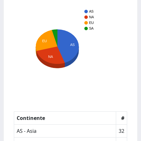
AS
NA
EU
SA
EU
AS
NA
Continente
#
AS - Asia
32