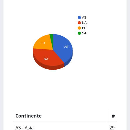
AS
NA
EU
SA
EU
AS
NA
Continente
#
AS - Asia
29