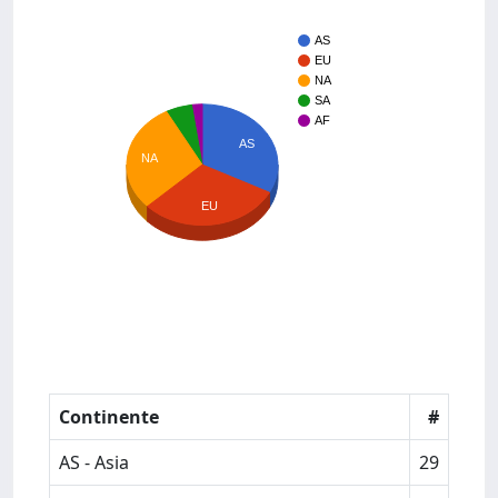
AS
EU
NA
SA
AF
AS
NA
EU
Continente
#
AS - Asia
29