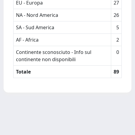
EU - Europa
27
NA - Nord America
26
SA - Sud America
5
AF - Africa
2
Continente sconosciuto - Info sul
0
continente non disponibili
Totale
89
Powered by
IRIS
-
about IRIS
-
Utilizzo dei cookie
Copyright © 2026