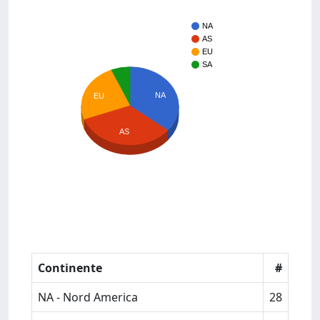
NA
AS
EU
SA
NA
EU
AS
Continente
#
NA - Nord America
28