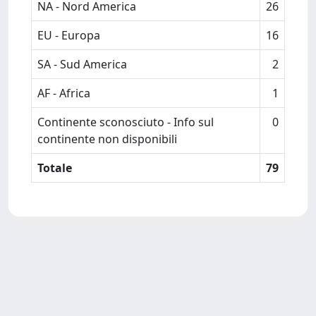
NA - Nord America
26
EU - Europa
16
SA - Sud America
2
AF - Africa
1
Continente sconosciuto - Info sul
0
continente non disponibili
Totale
79
Powered by
IRIS
-
about IRIS
-
Utilizzo dei cookie
Copyright © 2026