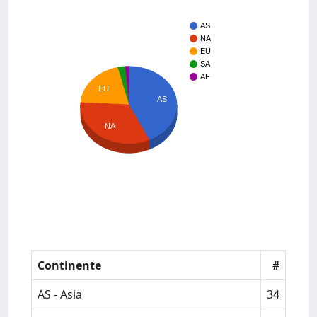
AS
NA
EU
SA
AF
EU
AS
NA
Continente
#
AS - Asia
34