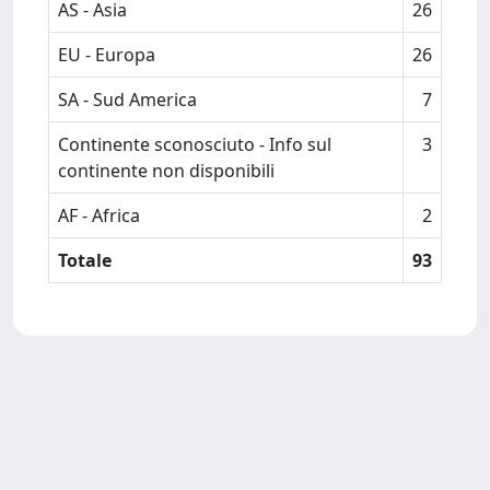
AS - Asia
26
EU - Europa
26
SA - Sud America
7
Continente sconosciuto - Info sul
3
continente non disponibili
AF - Africa
2
Totale
93
Powered by
IRIS
-
about IRIS
-
Utilizzo dei cookie
Copyright © 2026