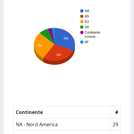
NA
AS
EU
SA
Continente
sconos…
NA
AF
EU
AS
Continente
#
NA - Nord America
29