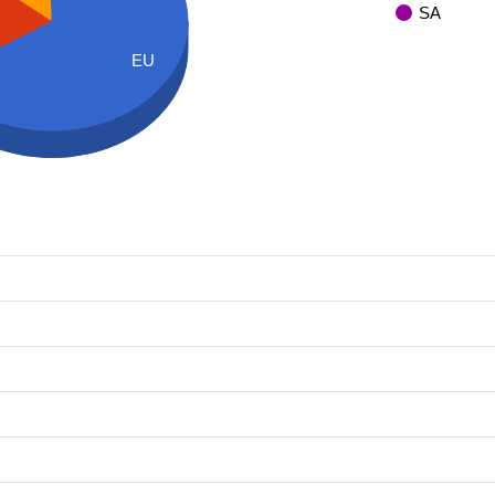
SA
EU