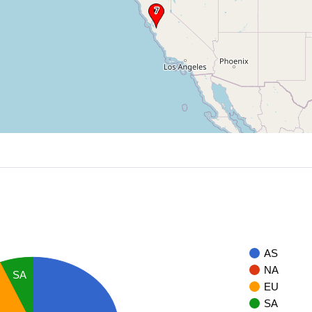
AS
NA
SA
EU
SA