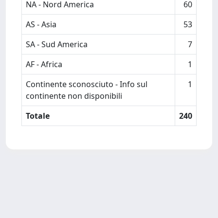
NA - Nord America
60
AS - Asia
53
SA - Sud America
7
AF - Africa
1
Continente sconosciuto - Info sul
1
continente non disponibili
Totale
240
Powered by
IRIS
-
about IRIS
-
Utilizzo dei cookie
Copyright © 2026