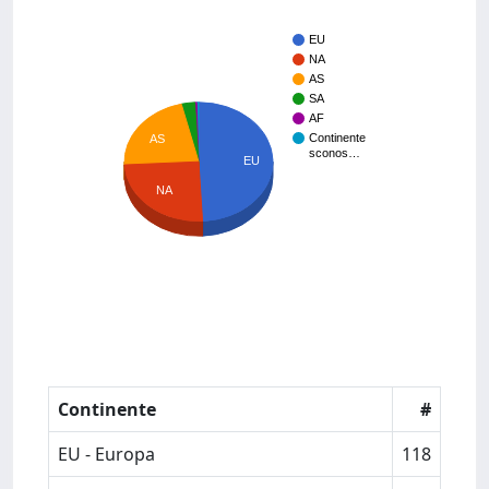
EU
NA
AS
SA
AF
Continente
AS
sconos…
EU
NA
Continente
#
EU - Europa
118