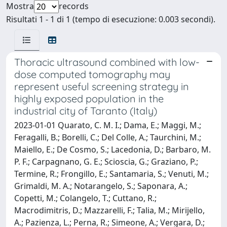
Mostra
records
Risultati 1 - 1 di 1 (tempo di esecuzione: 0.003 secondi).
Thoracic ultrasound combined with low-
dose computed tomography may
represent useful screening strategy in
highly exposed population in the
industrial city of Taranto (Italy)
2023-01-01 Quarato, C. M. I.; Dama, E.; Maggi, M.;
Feragalli, B.; Borelli, C.; Del Colle, A.; Taurchini, M.;
Maiello, E.; De Cosmo, S.; Lacedonia, D.; Barbaro, M.
P. F.; Carpagnano, G. E.; Scioscia, G.; Graziano, P.;
Termine, R.; Frongillo, E.; Santamaria, S.; Venuti, M.;
Grimaldi, M. A.; Notarangelo, S.; Saponara, A.;
Copetti, M.; Colangelo, T.; Cuttano, R.;
Macrodimitris, D.; Mazzarelli, F.; Talia, M.; Mirijello,
A.; Pazienza, L.; Perna, R.; Simeone, A.; Vergara, D.;