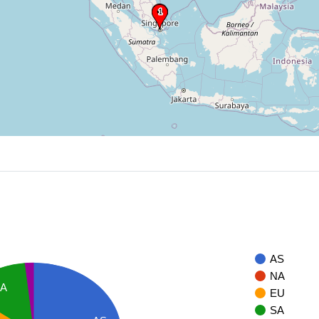
AS
NA
SA
EU
SA