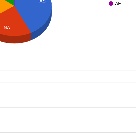
AS
AF
NA