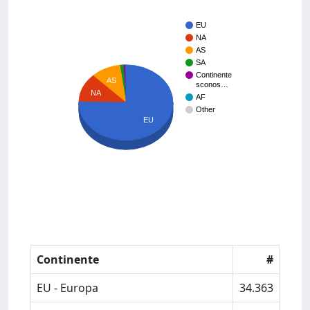
EU
NA
AS
SA
Continente
AS
sconos…
NA
AF
Other
EU
Continente
#
EU - Europa
34.363