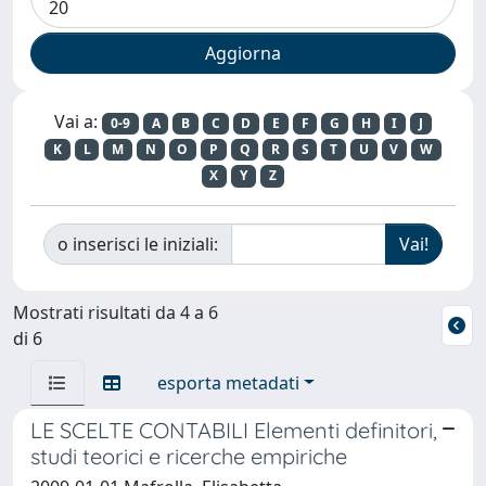
Vai a:
0-9
A
B
C
D
E
F
G
H
I
J
K
L
M
N
O
P
Q
R
S
T
U
V
W
X
Y
Z
o inserisci le iniziali:
Mostrati risultati da 4 a 6
di 6
esporta metadati
LE SCELTE CONTABILI Elementi definitori,
studi teorici e ricerche empiriche