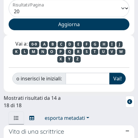
Risultati/Pagina
Vai a:
0-9
A
B
C
D
E
F
G
H
I
J
K
L
M
N
O
P
Q
R
S
T
U
V
W
X
Y
Z
o inserisci le iniziali:
Mostrati risultati da 14 a
18 di 18
esporta metadati
Vita di una scrittrice