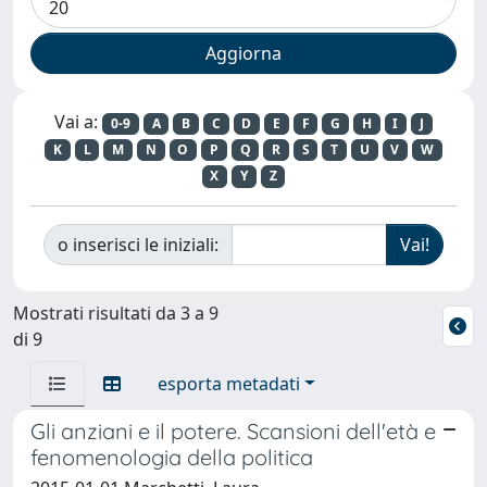
Vai a:
0-9
A
B
C
D
E
F
G
H
I
J
K
L
M
N
O
P
Q
R
S
T
U
V
W
X
Y
Z
o inserisci le iniziali:
Mostrati risultati da 3 a 9
di 9
esporta metadati
Gli anziani e il potere. Scansioni dell'età e
fenomenologia della politica