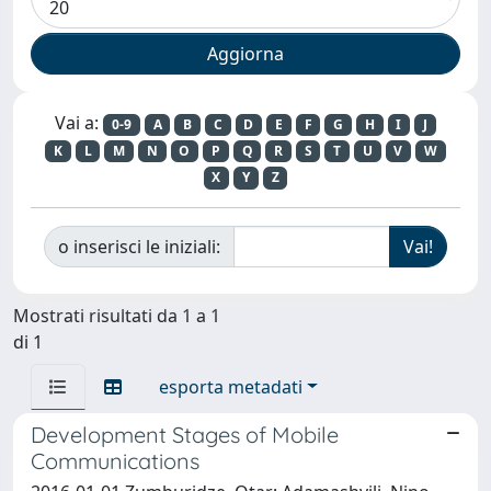
Vai a:
0-9
A
B
C
D
E
F
G
H
I
J
K
L
M
N
O
P
Q
R
S
T
U
V
W
X
Y
Z
o inserisci le iniziali:
Mostrati risultati da 1 a 1
di 1
esporta metadati
Development Stages of Mobile
Communications