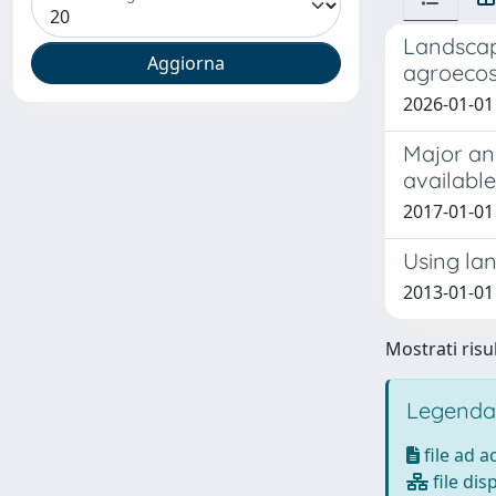
Landscap
agroecos
2026-01-01
Major an
availabl
2017-01-01 
Using lan
2013-01-01 
Mostrati risul
Legenda
file ad 
file dis