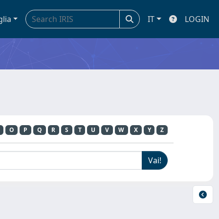
glia
IT
LOGIN
O
P
Q
R
S
T
U
V
W
X
Y
Z