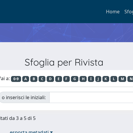
Home
Sfo
Sfoglia per Rivista
ai a:
0-9
A
B
C
D
E
F
G
H
I
J
K
L
M
N
o inserisci le iniziali:
tati da 3 a 5 di 5
esporta metadati