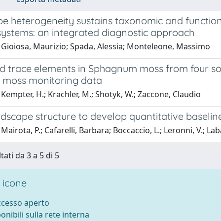
e heterogeneity sustains taxonomic and functiona
ystems: an integrated diagnostic approach
 Gioiosa, Maurizio; Spada, Alessia; Monteleone, Massimo
d trace elements in Sphagnum moss from four s
e moss monitoring data
Kempter, H.; Krachler, M.; Shotyk, W.; Zaccone, Claudio
dscape structure to develop quantitative baselin
Mairota, P.; Cafarelli, Barbara; Boccaccio, L.; Leronni, V.; L
tati da 3 a 5 di 5
 icone
accesso aperto
ponibili sulla rete interna