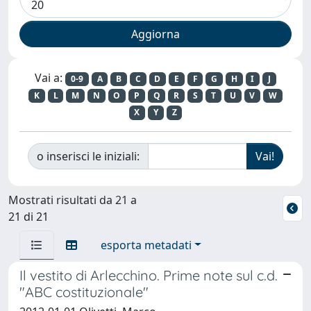
Vai a:
0-9
A
B
C
D
E
F
G
H
I
J
K
L
M
N
O
P
Q
R
S
T
U
V
W
X
Y
Z
o inserisci le iniziali:
Mostrati risultati da 21 a
21 di 21
esporta metadati
Il vestito di Arlecchino. Prime note sul c.d.
"ABC costituzionale"